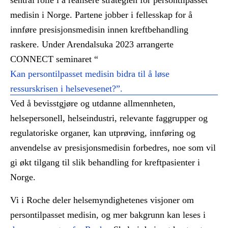
sentral rolle i å realisere strategien for persontilpasset
medisin i Norge. Partene jobber i fellesskap for å
innføre presisjonsmedisin innen kreftbehandling
raskere. Under Arendalsuka 2023 arrangerte
CONNECT seminaret “
Kan persontilpasset medisin bidra til å løse
ressurskrisen i helsevesenet?”.
Ved å bevisstgjøre og utdanne allmennheten,
helsepersonell, helseindustri, relevante faggrupper og
regulatoriske organer, kan utprøving, innføring og
anvendelse av presisjonsmedisin forbedres, noe som vil
gi økt tilgang til slik behandling for kreftpasienter i
Norge.
Vi i Roche deler helsemyndighetenes visjoner om
persontilpasset medisin, og mer bakgrunn kan leses i